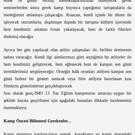
emek ve gönül vermiş meslektaşlarımızdan dinleyecek gerek
seminerlerden sonra gerek kamp boyunca yaptığımız tartışmalarla da
mesleğimizi anlamaya çalışacağız. Kısacası, kendi içinde bir düzen ile
işleyecek oturumlarla, alışılmışın dışında bir tartışma kültürü içerisinde
hem kendimizi anlatma fırsatı yakalayacak, hem de farklı fikirleri
dinlemiş olacağız.
Ayrıca her gün yapılacak olan atölye çalışmaları ile, birlikte üretmenin
tadına varacağız. Kendi ilgi alanlarımıza göre seçtiğimiz bu atölyeler ile
hem kendimizi geliştirecek, hem eğlenecek hem de kampın son günü
ürettiklerimizi sergileyeceğiz. Örneğin halk oyunları atölyesi kampın son
günü bizlere bir gösteri sunacak veya film atölyesi hazırlanan kısa
filmlerin gösterimlerini gerçekleştirecek.
Son olarak genç-İMO 13. Yaz Eğitim kampımızın amacına uygun bir
şekilde hayata geçirilmesi için aşağıdaki hususları dikkatle incelemenizi
önermekteyiz.
Kamp Öncesi Bilinmesi Gerekenler...
Kamp süresince katılımcıların yemek, konaklama ve kamp alanındaki