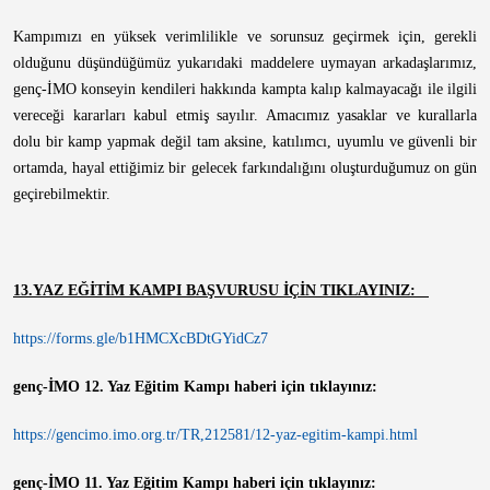
Kampımızı en yüksek verimlilikle ve sorunsuz geçirmek için, gerekli
olduğunu düşündüğümüz yukarıdaki maddelere uymayan arkadaşlarımız,
genç-İMO konseyin kendileri hakkında kampta kalıp kalmayacağı ile ilgili
vereceği kararları kabul etmiş sayılır. Amacımız yasaklar ve kurallarla
dolu bir kamp yapmak değil tam aksine, katılımcı, uyumlu ve güvenli bir
ortamda, hayal ettiğimiz bir gelecek farkındalığını oluşturduğumuz on gün
geçirebilmektir.
13.YAZ EĞİTİM KAMPI BAŞVURUSU İÇİN TIKLAYINIZ:
https://forms.gle/b1HMCXcBDtGYidCz7
genç-İMO 12. Yaz Eğitim Kampı haberi için tıklayınız:
https://gencimo.imo.org.tr/TR,212581/12-yaz-egitim-kampi.html
genç-İMO 11. Yaz Eğitim Kampı haberi için tıklayınız: