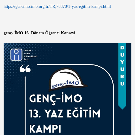
https://gencimo.imo.org.tr/TR,78870/1-yaz-egitim-kampi.html
genç- İMO 16. Dönem Öğrenci Konseyi